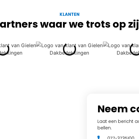
KLANTEN
artners waar we trots op zi
Neem co
Laat een bericht a
bellen.
n
077-3735100