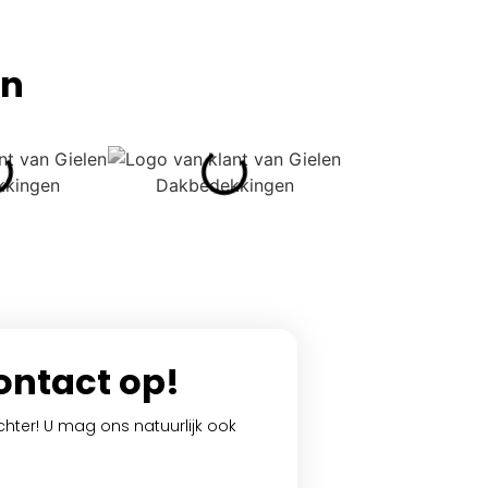
jn
ntact op!
chter! U mag ons natuurlijk ook