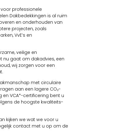
 voor professionele
len Dakbedekkingen is al ruim
renoveren en onderhouden van
tere projecten, zoals
arken, VvE’s en
rzame, veilige en
t nu gaat om dakadvies, een
oud, wij zorgen voor een
t.
vakmanschap met circulaire
jdragen aan een lagere CO₂-
g en VCA*-certificering bent u
lgens de hoogste kwaliteits-
n kijken we wat we voor u
gelijk contact met u op om de