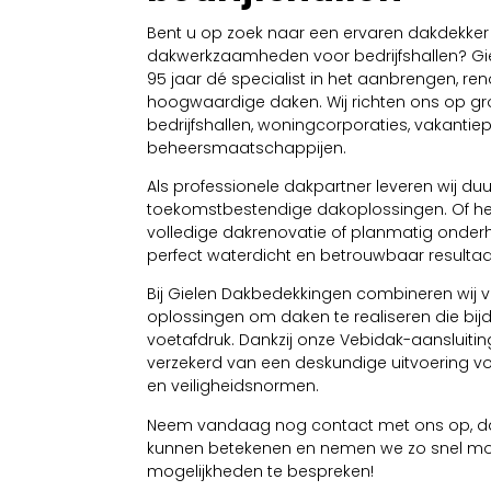
Bent u op zoek naar een ervaren dakdekker
dakwerkzaamheden voor bedrijfshallen? Gie
95 jaar dé specialist in het aanbrengen, 
hoogwaardige daken. Wij richten ons op gro
bedrijfshallen, woningcorporaties, vakantiep
beheersmaatschappijen.
Als professionele dakpartner leveren wij duu
toekomstbestendige dakoplossingen. Of he
volledige dakrenovatie of planmatig onderh
perfect waterdicht en betrouwbaar resultaa
Bij Gielen Dakbedekkingen combineren wij 
oplossingen om daken te realiseren die bi
voetafdruk. Dankzij onze Vebidak-aansluitin
verzekerd van een deskundige uitvoering vo
en veiligheidsnormen.
Neem vandaag nog contact met ons op, da
kunnen betekenen en nemen we zo snel mo
mogelijkheden te bespreken!